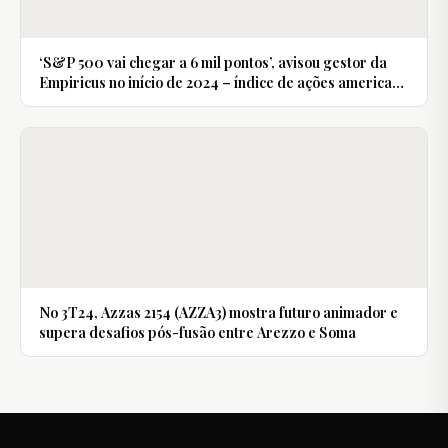
‘S&P 500 vai chegar a 6 mil pontos’, avisou gestor da
Empiricus no início de 2024 – índice de ações americano
bate recorde; veja o que mais esperar no final do ano
No 3T24, Azzas 2154 (AZZA3) mostra futuro animador e
supera desafios pós-fusão entre Arezzo e Soma